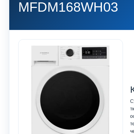
MFDM168WH03
С
т
о
т
ч