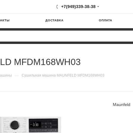
+7(949)339-38-38
ТАКТЫ
ДОСТАВКА
ОПЛАТА
ELD MFDM168WH03
—
машины
Сушильная машина MAUNFELD MFDM168WH03
Maunfeld