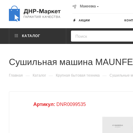
Макеевка
АКЦИИ
КОН
КАТАЛОГ
Сушильная машина MAUNF
—
—
—
Главная
Каталог
Крупная бытовая техника
Сушильные 
Артикул:
DNR0099535