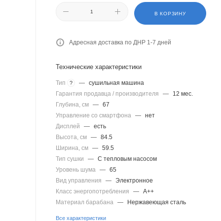
В КОРЗИНУ
Адресная доставка по ДНР 1-7 дней
Технические характеристики
Тип
—
сушильная машина
?
Гарантия продавца / производителя
—
12 мес.
Глубина, см
—
67
Управление со смартфона
—
нет
Дисплей
—
есть
Высота, см
—
84.5
Ширина, см
—
59.5
Тип сушки
—
С тепловым насосом
Уровень шума
—
65
Вид управления
—
Электронное
Класс энергопотребления
—
A++
Материал барабана
—
Нержавеющая сталь
Все характеристики