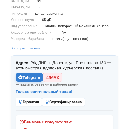
Высота, см
—
84
Ширина, см
—
59
Тип сушки
—
конденсационная
Уровень шума
—
65 дБ
Вид управления
—
кнопки, поворотный механизм, сенсор
Класс энергопотребления
—
A+
Материал барабана
—
сталь (оцинкованная)
Все характеристики
Адрес:
РФ, ДНР, г. Донецк, ул. Постышева 133 —
есть быстрая адресная курьерская доставка.
Telegram
МАХ
— пишите, ответим в рабочее время
Только оригинальный товар!
Гарантия
Сертифицировано
Внимание покупателям: