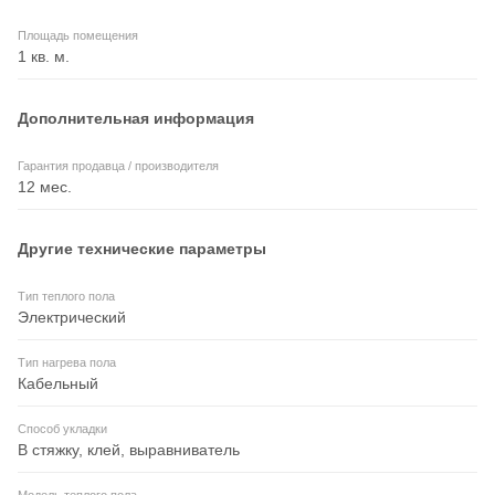
Площадь помещения
1 кв. м.
Дополнительная информация
Гарантия продавца / производителя
12 мес.
Другие технические параметры
Тип теплого пола
Электрический
Тип нагрева пола
Кабельный
Способ укладки
В стяжку, клей, выравниватель
Модель теплого пола