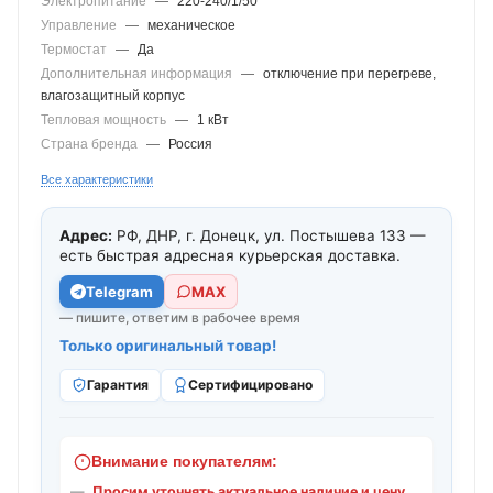
Электропитание
—
220-240/1/50
Управление
—
механическое
Термостат
—
Да
Дополнительная информация
—
отключение при перегреве,
влагозащитный корпус
Тепловая мощность
—
1 кВт
Страна бренда
—
Россия
Все характеристики
Адрес:
РФ, ДНР, г. Донецк, ул. Постышева 133 —
есть быстрая адресная курьерская доставка.
Telegram
МАХ
— пишите, ответим в рабочее время
Только оригинальный товар!
Гарантия
Сертифицировано
Внимание покупателям:
Просим уточнять актуальное наличие и цену.